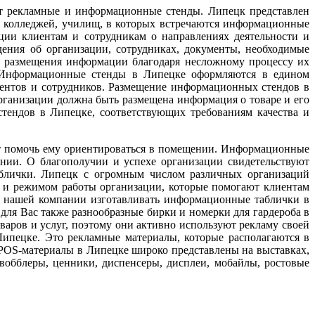
ют рекламные и информационные стенды. Липецк представлен
, колледжей, училищ, в которых встречаются информационные
ии клиентам и сотрудникам о направлениях деятельности и
ения об организации, сотрудниках, документы, необходимые
и размещения информации благодаря несложному процессу их
. Информационные стенды в Липецке оформляются в едином
иентов и сотрудников. Размещение информационных стендов в
организации должна быть размещена информация о товаре и его
тендов в Липецке, соответствующих требованиям качества и
ут помочь ему ориентироваться в помещении. Информационные
ии. О благополучии и успехе организации свидетельствуют
аблички. Липецк с огромным числом различных организаций
 и режимом работы организации, которые помогают клиентам
ет нашей компании изготавливать информационные таблички в
ля Вас также разнообразные бирки и номерки для гардероба в
аров и услуг, поэтому они активно используют рекламу своей
ипецке. Это рекламные материалы, которые располагаются в
POS-материалы в Липецке широко представлены на выставках,
вобблеры, ценники, диспенсеры, дисплеи, мобайлы, ростовые