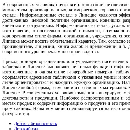
В современных условиях почти все организации независимо
множеством производственных, коммерческих, торговых орга
стенды. Информационные стенды в Липецке являются эффек
достижениях, ценовой политике организации, новейших раз
клиентам и сотрудникам. Информационные стенды, уголок п
изготовления, относительно низкой стоимости, возможно
корпоративном стиле фирмы, организации, учреждения, спос
Липецке может носить обязательный характер. Так, согласно 
производителе, лицензии, книга жалоб и предложений и т.
современного уровня рекламного производства.
Приходя в новую организацию или учреждение, посетитель в
таблички в Липецке выполняют не только функцию информи
изготовленные в одном стиле гардеробные номерки, табли
оформляется адресными табличками с указанием улицы и но
легче ориентироваться и находить нужную организацию. Нал
Липецке любой формы, размеров и из различных материалов. 
Липецке. В современных условиях компании конкурируют межд
деятельности и продукции. Наиболее распространенным и э
местах продаж и содержат информацию о продукте и его пре
промо-акциях. Наша компания специализируется на изготовл
фигуры и т. д.
Детская безопасность
Детский сад