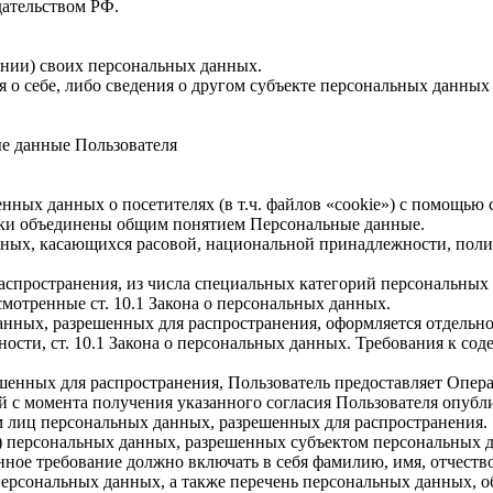
дательством РФ.
ении) своих персональных данных.
 о себе, либо сведения о другом субъекте персональных данных б
е данные Пользователя
ченных данных о посетителях (в т.ч. файлов «cookie») с помощью
ики объединены общим понятием Персональные данные.
нных, касающихся расовой, национальной принадлежности, поли
спространения, из числа специальных категорий персональных д
смотренные ст. 10.1 Закона о персональных данных.
данных, разрешенных для распространения, оформляется отдельно
ности, ст. 10.1 Закона о персональных данных. Требования к с
.
ешенных для распространения, Пользователь предоставляет Опер
ней с момента получения указанного согласия Пользователя опу
м лиц персональных данных, разрешенных для распространения.
уп) персональных данных, разрешенных субъектом персональных 
нное требование должно включать в себя фамилию, имя, отчеств
 персональных данных, а также перечень персональных данных, 