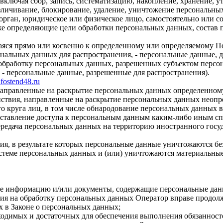
ключая сбор, запись, систематизацию, накопление, хранение, ут
безличивание, блокирование, удаление, уничтожение персональны
орган, юридическое или физическое лицо, самостоятельно или 
е определяющие цели обработки персональных данных, состав 
аяся прямо или косвенно к определенному или определяемому П
нальных данных для распространения, - персональные данные, 
 обработку персональных данных, разрешенных субъектом персон
- персональные данные, разрешенные для распространения).
infostend48.ru
 направленные на раскрытие персональных данных определенном
йствия, направленные на раскрытие персональных данных неопр
 круга лиц, в том числе обнародование персональных данных в
тавление доступа к персональным данным каким-либо иным сп
ередача персональных данных на территорию иностранного госуд
ия, в результате которых персональные данные уничтожаются б
теме персональных данных и (или) уничтожаются материальные
ные информацию и/или документы, содержащие персональные дан
сия на обработку персональных данных Оператор вправе продолж
 в Законе о персональных данных;
обходимых и достаточных для обеспечения выполнения обязаннос