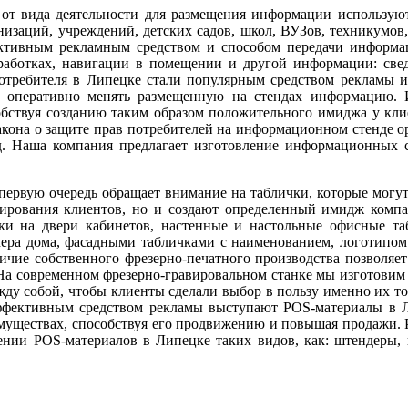
 от вида деятельности для размещения информации использу
низаций, учреждений, детских садов, школ, ВУЗов, техникумов
тивным рекламным средством и способом передачи информац
работках, навигации в помещении и другой информации: свед
отребителя в Липецке стали популярным средством рекламы 
сти оперативно менять размещенную на стендах информацию
обствуя созданию таким образом положительного имиджа у кл
закона о защите прав потребителей на информационном стенде 
 д. Наша компания предлагает изготовление информационных с
 первую очередь обращает внимание на таблички, которые мог
рования клиентов, но и создают определенный имидж компан
чки на двери кабинетов, настенные и настольные офисные т
мера дома, фасадными табличками с наименованием, логотипом
ичие собственного фрезерно-печатного производства позволя
На современном фрезерно-гравировальном станке мы изготовим д
у собой, чтобы клиенты сделали выбор в пользу именно их тов
ффективным средством рекламы выступают POS-материалы в Л
имуществах, способствуя его продвижению и повышая продажи. 
ении POS-материалов в Липецке таких видов, как: штендеры, 