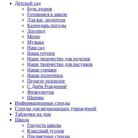
Детский сад
Будь здоров
Готовимся к школе
Для вас, родители
Календарь погоды
Логопед
Меню
Музыка
Наш сад
Наша группа
Наше творчество для поделок
Наше творчество для рисунков
Наши горшки
Наши полотенца
Педагог-психолог
С Днём Рождения!
Физкультура
Ширмы
Информационные стенды
Стенды для медицинских учреждений
Таблички на дом
Школа
Гордость школы
Классный уголок
Предметные стенды