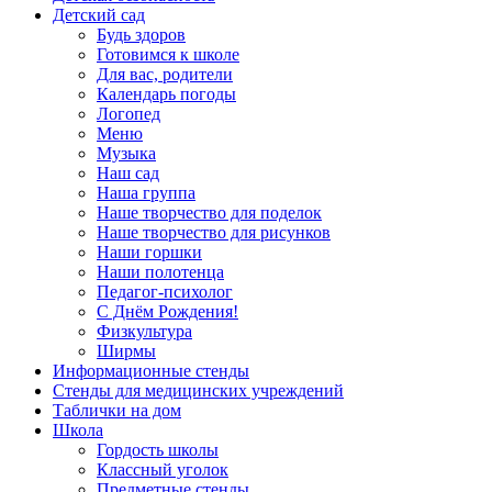
Детский сад
Будь здоров
Готовимся к школе
Для вас, родители
Календарь погоды
Логопед
Меню
Музыка
Наш сад
Наша группа
Наше творчество для поделок
Наше творчество для рисунков
Наши горшки
Наши полотенца
Педагог-психолог
С Днём Рождения!
Физкультура
Ширмы
Информационные стенды
Стенды для медицинских учреждений
Таблички на дом
Школа
Гордость школы
Классный уголок
Предметные стенды