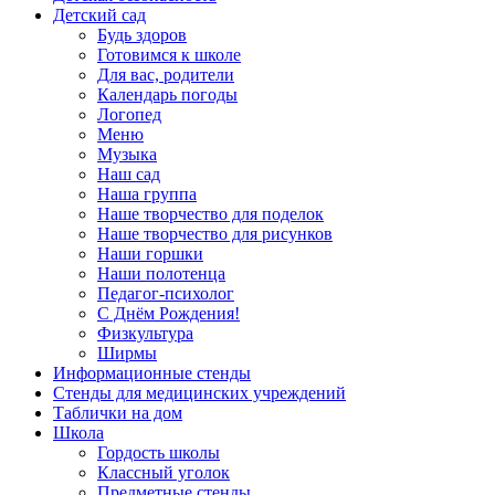
Детский сад
Будь здоров
Готовимся к школе
Для вас, родители
Календарь погоды
Логопед
Меню
Музыка
Наш сад
Наша группа
Наше творчество для поделок
Наше творчество для рисунков
Наши горшки
Наши полотенца
Педагог-психолог
С Днём Рождения!
Физкультура
Ширмы
Информационные стенды
Стенды для медицинских учреждений
Таблички на дом
Школа
Гордость школы
Классный уголок
Предметные стенды