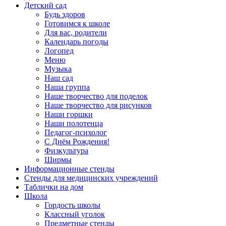
Детский сад
Будь здоров
Готовимся к школе
Для вас, родители
Календарь погоды
Логопед
Меню
Музыка
Наш сад
Наша группа
Наше творчество для поделок
Наше творчество для рисунков
Наши горшки
Наши полотенца
Педагог-психолог
С Днём Рождения!
Физкультура
Ширмы
Информационные стенды
Стенды для медицинских учреждений
Таблички на дом
Школа
Гордость школы
Классный уголок
Предметные стенды