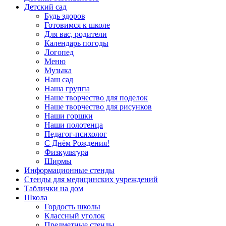
Детский сад
Будь здоров
Готовимся к школе
Для вас, родители
Календарь погоды
Логопед
Меню
Музыка
Наш сад
Наша группа
Наше творчество для поделок
Наше творчество для рисунков
Наши горшки
Наши полотенца
Педагог-психолог
С Днём Рождения!
Физкультура
Ширмы
Информационные стенды
Стенды для медицинских учреждений
Таблички на дом
Школа
Гордость школы
Классный уголок
Предметные стенды