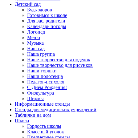
Детский сад
Будь здоров
Готовимся к школе
Для вас, родители
Календарь погоды
Логопед
Меню
Музыка
Наш сад
Наша группа
Наше творчество для поделок
Наше творчество для рисунков
Наши горшки
Наши полотенца
Педагог-психолог
С Днём Рождения!
Физкультура
Ширмы
Информационные стенды
Стенды для медицинских учреждений
Таблички на дом
Школа
Гордость школы
Классный уголок
Предметные стенды