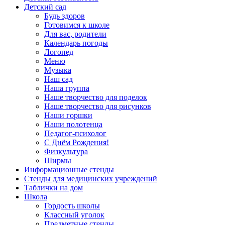
Детский сад
Будь здоров
Готовимся к школе
Для вас, родители
Календарь погоды
Логопед
Меню
Музыка
Наш сад
Наша группа
Наше творчество для поделок
Наше творчество для рисунков
Наши горшки
Наши полотенца
Педагог-психолог
С Днём Рождения!
Физкультура
Ширмы
Информационные стенды
Стенды для медицинских учреждений
Таблички на дом
Школа
Гордость школы
Классный уголок
Предметные стенды